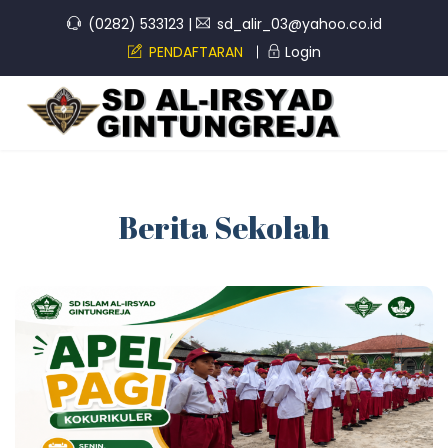
(0282) 533123
|
sd_alir_03@yahoo.co.id
PENDAFTARAN
Login
Berita Sekolah