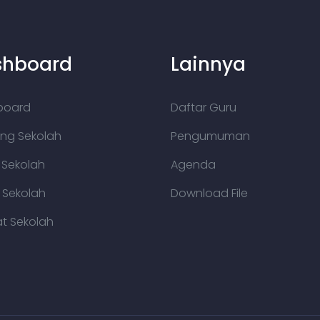
shboard
Lainnya
board
Daftar Guru
ng Sekolah
Pengumuman
a Sekolah
Agenda
i Sekolah
Download File
t Sekolah