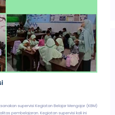
si
ksanakan supervisi Kegiatan Belajar Mengajar (KBM)
tas pembelajaran. Kegiatan supervisi kali ini