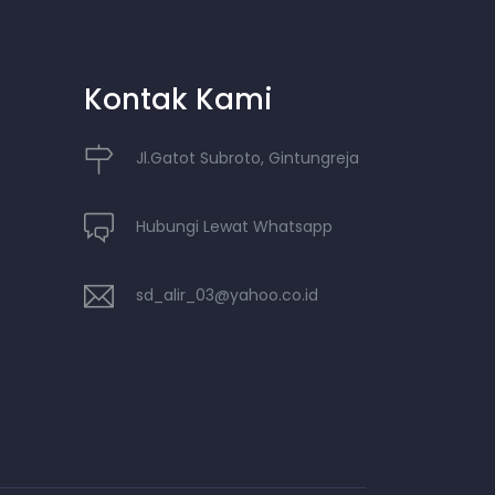
Kontak Kami
Jl.Gatot Subroto, Gintungreja
Hubungi Lewat Whatsapp
sd_alir_03@yahoo.co.id