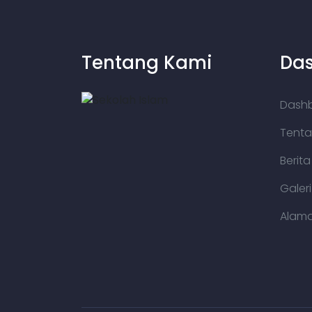
Tentang Kami
Da
Dash
Tenta
Berit
Galer
Alama