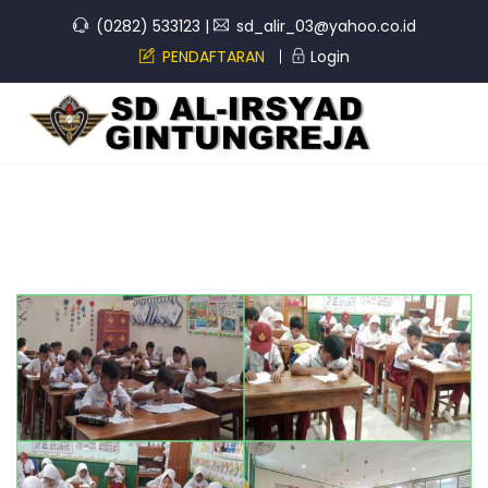
(0282) 533123
|
sd_alir_03@yahoo.co.id
PENDAFTARAN
Login